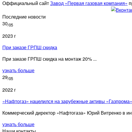
Оффициальный сайт
Завод «Первая газовая компания»
п
Последние новости
30
/05
2023 г
При заказе ГРПШ скидка
При заказе ГРПШ скидка на монтаж 20% ...
узнать больше
29
/05
2022 г
«Нафтогаз» нацелился на зарубежные активы «Газпрома
Коммерческий директор «Нафтогаза» Юрий Витренко в инт
узнать больше
Наши контакты