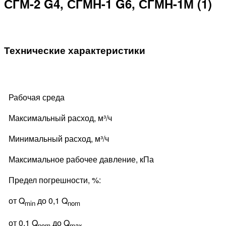
СГМ-2 G4, СГМН-1 G6, СГМН-1М (1)
Технические характеристики
Рабочая среда
Максимальный расход, м³/ч
Минимальный расход, м³/ч
Максимальное рабочее давление, кПа
Предел погрешности, %:
от Q
до 0,1 Q
min
nom
от 0,1 Q
до Q
nom
max