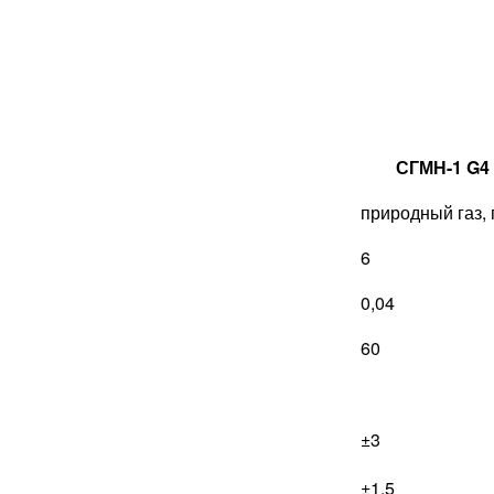
СГМН-1 G4
природный газ,
6
0,04
60
±3
±1,5