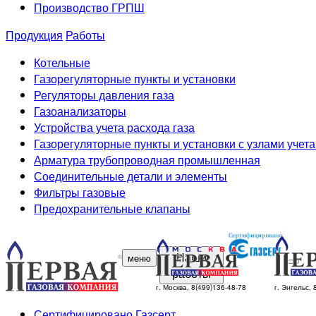
Производство ГРПШ
Продукция
Работы
Котельные
Газорегуляторные пункты и установки
Регуляторы давления газа
Газоанализаторы
Устройства учета расхода газа
Газорегуляторные пункты и установки с узлами учета
Арматура трубопроводная промышленная
Соединительные детали и элементы
Фильтры газовые
Предохранительные клапаны
Наши
меню
работы
г. Москва, 8(499)136-48-78
г. Энгельс,
Сертифицировано Газсерт