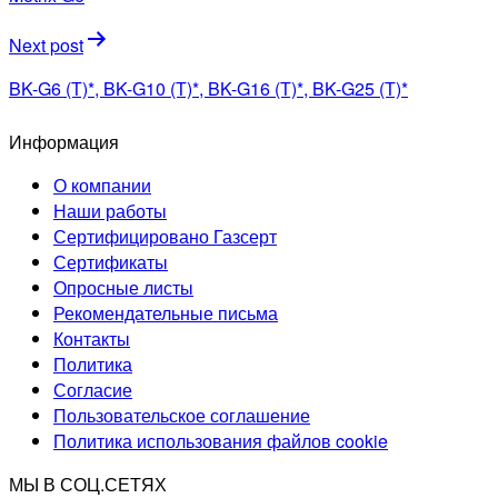
записям
Next post
BK-G6 (Т)*, BK-G10 (Т)*, BK-G16 (Т)*, BK-G25 (Т)*
Информация
О компании
Наши работы
Сертифицировано Газсерт
Сертификаты
Опросные листы
Рекомендательные письма
Контакты
Политика
Согласие
Пользовательское соглашение
Политика использования файлов cookie
МЫ В СОЦ.СЕТЯХ