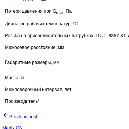
Потеря давления при Q
, Па
max
Диапазон рабочих температур, °С
Резьба на присоединительных патрубках, ГОСТ 6357-81,
Межосевое расстояние, мм
Габаритные размеры, мм
Масса, кг
Межповерочный интервал, лет
Производитель*
Навигация
Previous post
по
Metrix G6