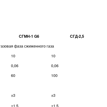
СГМН-1 G6
СГД-2,5
 газовая фаза сжиженного газа
10
10
0,06
0,06
60
100
±3
±3
±1,5
±1,5