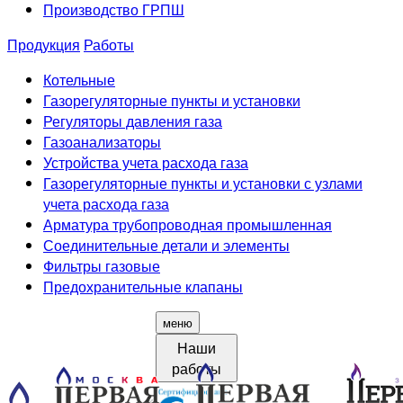
Производство ГРПШ
Продукция
Работы
Котельные
Газорегуляторные пункты и установки
Регуляторы давления газа
Газоанализаторы
Устройства учета расхода газа
Газорегуляторные пункты и установки с узлами
учета расхода газа
Арматура трубопроводная промышленная
Соединительные детали и элементы
Фильтры газовые
Предохранительные клапаны
меню
Наши
работы