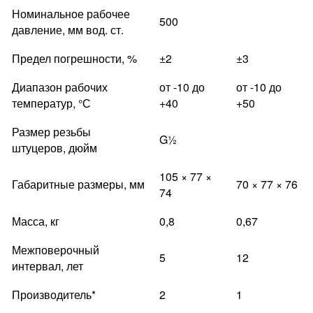
Номинальное рабочее
500
давление, мм вод. ст.
Предел погрешности, %
±2
±3
Диапазон рабочих
от -10 до
от -10 до
температур, °С
+40
+50
Размер резьбы
G½
штуцеров, дюйм
105 × 77 ×
Габаритные размеры, мм
70 × 77 × 76
74
Масса, кг
0,8
0,67
Межповерочный
5
12
интервал, лет
Производитель*
2
1