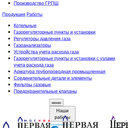
Производство ГРПШ
Продукция
Работы
Котельные
Газорегуляторные пункты и установки
Регуляторы давления газа
Газоанализаторы
Устройства учета расхода газа
Газорегуляторные пункты и установки с узлами
учета расхода газа
Арматура трубопроводная промышленная
Соединительные детали и элементы
Фильтры газовые
Предохранительные клапаны
меню
Наши
работы