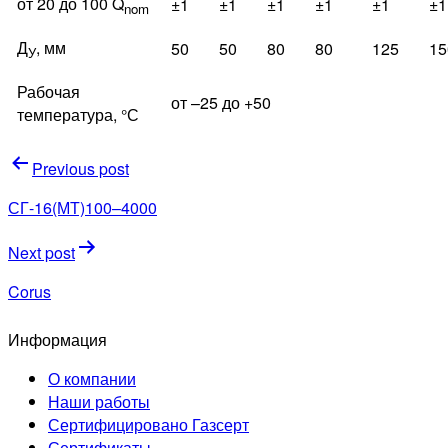
от 20 до 100 Q
±1
±1
±1
±1
±1
±1
nom
Д
, мм
50
50
80
80
125
15
У
Рабочая
от –25 до +50
температура, °С
Навигация
Previous post
по
СГ-16(МТ)100–4000
записям
Next post
Corus
Информация
О компании
Наши работы
Сертифицировано Газсерт
Сертификаты