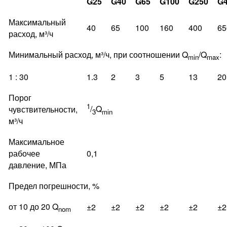
G25
G40
G65
G100
G250
G
Максимальный
40
65
100
160
400
65
расход, м³/ч
Минимальный расход, м³/ч, при соотношении Q
/Q
:
min
max
1 : 30
1.3
2
3
5
13
20
Порог
1
/
Q
чувствительности,
3
min
м³/ч
Максимальное
рабочее
0,1
давление, МПа
Предел погрешности, %
от 10 до 20 Q
±2
±2
±2
±2
±2
±2
nom