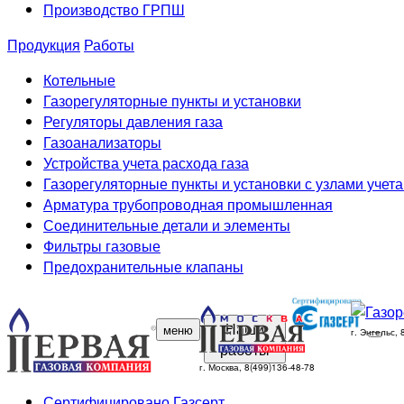
Производство ГРПШ
Продукция
Работы
Котельные
Газорегуляторные пункты и установки
Регуляторы давления газа
Газоанализаторы
Устройства учета расхода газа
Газорегуляторные пункты и установки с узлами учета
Арматура трубопроводная промышленная
Соединительные детали и элементы
Фильтры газовые
Предохранительные клапаны
Наши
меню
г. Энгельс,
работы
г. Москва, 8(499)136-48-78
Сертифицировано Газсерт