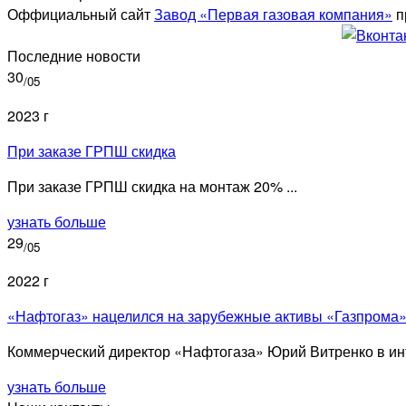
Оффициальный сайт
Завод «Первая газовая компания»
п
Последние новости
30
/05
2023 г
При заказе ГРПШ скидка
При заказе ГРПШ скидка на монтаж 20% ...
узнать больше
29
/05
2022 г
«Нафтогаз» нацелился на зарубежные активы «Газпрома
Коммерческий директор «Нафтогаза» Юрий Витренко в инт
узнать больше