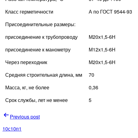
Класс герметичности
А по ГОСТ 9544-93
Присоединительные размеры:
присоединение к трубопроводу
М20х1,5-6Н
присоединение к манометру
М12х1,5-6Н
Через переходник
М20х1,5-6Н
Средняя строительная длина, мм
70
Масса, кг, не более
0,36
Срок службы, лет не менее
5
Навигация
Previous post
по
10с10п1
записям