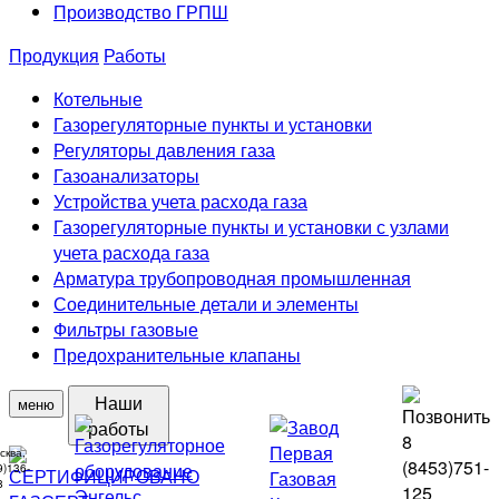
Производство ГРПШ
Продукция
Работы
Котельные
Газорегуляторные пункты и установки
Регуляторы давления газа
Газоанализаторы
Устройства учета расхода газа
Газорегуляторные пункты и установки с узлами
учета расхода газа
Арматура трубопроводная промышленная
Соединительные детали и элементы
Фильтры газовые
Предохранительные клапаны
Наши
меню
работы
8
сква,
(8453)
751-
9)136-
8
125