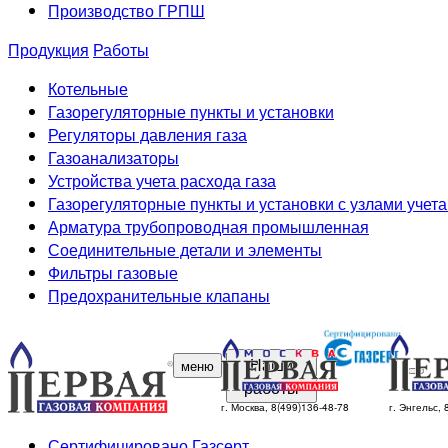
Производство ГРПШ
Продукция
Работы
Котельные
Газорегуляторные пункты и установки
Регуляторы давления газа
Газоанализаторы
Устройства учета расхода газа
Газорегуляторные пункты и установки с узлами учета
Арматура трубопроводная промышленная
Соединительные детали и элементы
Фильтры газовые
Предохранительные клапаны
Наши
меню
работы
г. Москва, 8(499)136-48-78
г. Энгельс,
Сертифицировано Газсерт