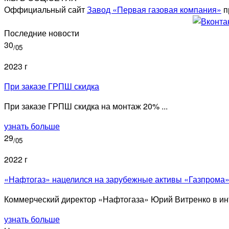
Оффициальный сайт
Завод «Первая газовая компания»
п
Последние новости
30
/05
2023 г
При заказе ГРПШ скидка
При заказе ГРПШ скидка на монтаж 20% ...
узнать больше
29
/05
2022 г
«Нафтогаз» нацелился на зарубежные активы «Газпрома
Коммерческий директор «Нафтогаза» Юрий Витренко в инт
узнать больше