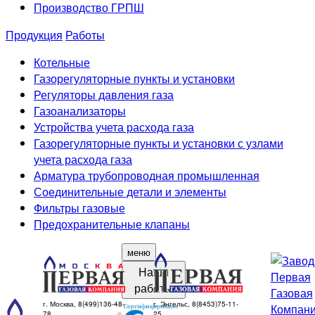
Производство ГРПШ
Продукция
Работы
Котельные
Газорегуляторные пункты и установки
Регуляторы давления газа
Газоанализаторы
Устройства учета расхода газа
Газорегуляторные пункты и установки с узлами
учета расхода газа
Арматура трубопроводная промышленная
Соединительные детали и элементы
Фильтры газовые
Предохранительные клапаны
меню
Наши
работы
г. Москва, 8(499)136-48-
г. Энгельс, 8(8453)75-11-
78
25