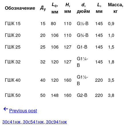
L
,
H
,
d
,
L
,
Масса,
c
Д
Обозначение
у
мм
дюйм
мм
кг
мм
ГШК 15
15
80
110
G½-В
145
0,9
ГШК 20
20
106
110
G¾-В
145
1,0
ГШК 25
25
106
127
G1-В
145
1,5
G1¼-
ГШК 32
32
120
127
145
1,8
В
G1½-
ГШК 40
40
120
160
220
3,5
В
ГШК 50
50
148
160
G2-В
220
3,8
Навигация
Previous post
по
30с41нж, 30с541нж, 30с941нж