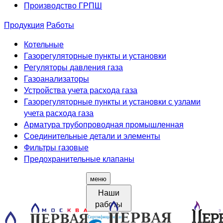
Производство ГРПШ
Продукция
Работы
Котельные
Газорегуляторные пункты и установки
Регуляторы давления газа
Газоанализаторы
Устройства учета расхода газа
Газорегуляторные пункты и установки с узлами
учета расхода газа
Арматура трубопроводная промышленная
Соединительные детали и элементы
Фильтры газовые
Предохранительные клапаны
меню
Наши
работы