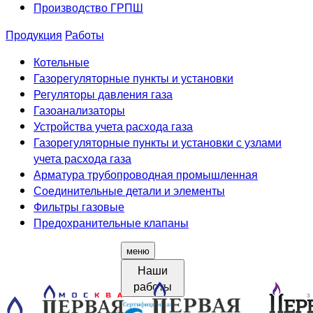
Производство ГРПШ
Продукция
Работы
Котельные
Газорегуляторные пункты и установки
Регуляторы давления газа
Газоанализаторы
Устройства учета расхода газа
Газорегуляторные пункты и установки с узлами
учета расхода газа
Арматура трубопроводная промышленная
Соединительные детали и элементы
Фильтры газовые
Предохранительные клапаны
меню
Наши
работы