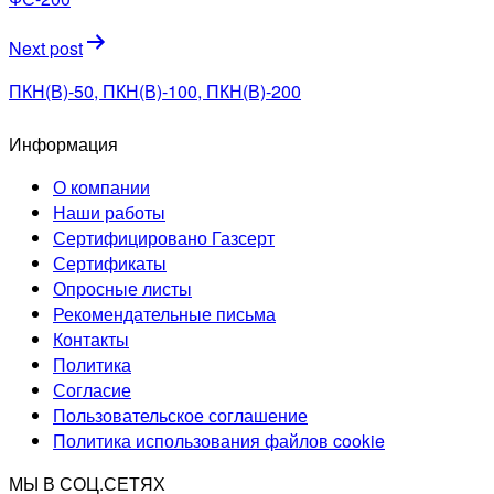
записям
Next post
ПКН(В)-50, ПКН(В)-100, ПКН(В)-200
Информация
О компании
Наши работы
Сертифицировано Газсерт
Сертификаты
Опросные листы
Рекомендательные письма
Контакты
Политика
Согласие
Пользовательское соглашение
Политика использования файлов cookie
МЫ В СОЦ.СЕТЯХ