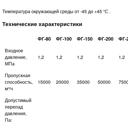
Температура окружающей среды от -45 до +45 °С .
Технические характеристики
ФГ-80
ФГ-100
ФГ-150
ФГ-200
ФГ-
Входное
давление,
1,2
1,2
1,2
1,2
1,2
МПа
Пропускная
способность,
15000
20000
35000
50000
750
м³/ч
Допустимый
перепад
давления,
Па: