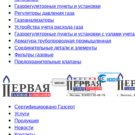
Газорегуляторные пункты и установки
Регуляторы давления газа
Газоанализаторы
Устройства учета расхода газа
Газорегуляторные пункты и установки с узлами учета
Арматура трубопроводная промышленная
Соединительные детали и элементы
Фильтры газовые
Предохранительные клапаны
Наши
меню
работы
г. Москва, 8(499)136-48-78
г. Энгельс,
Сертифицировано Газсерт
Услуги
Продукция
Новости
Контакты