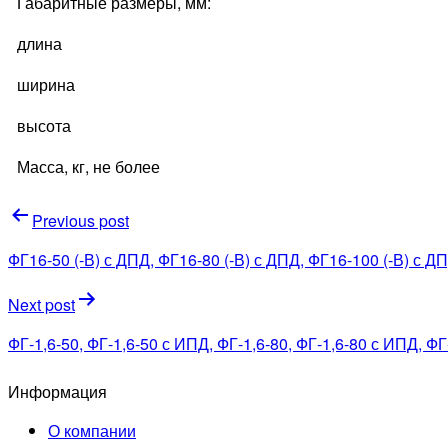
Габаритные размеры, мм:
длина
ширина
высота
Масса, кг, не более
Навигация
Previous post
по
ФГ16-50 (-В) с ДПД, ФГ16-80 (-В) с ДПД, ФГ16-100 (-В) с Д
записям
Next post
ФГ-1,6-50, ФГ-1,6-50 с ИПД, ФГ-1,6-80, ФГ-1,6-80 с ИПД, ФГ
Информация
О компании