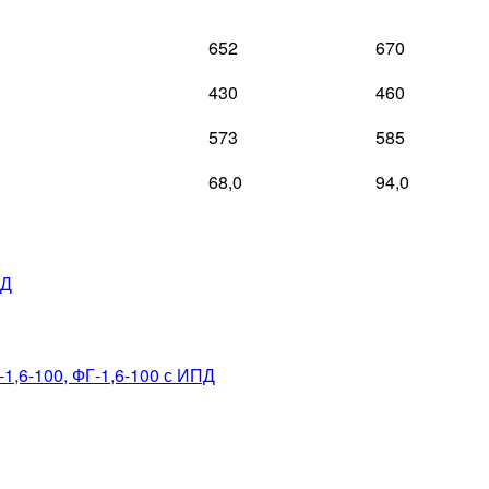
652
670
430
460
573
585
68,0
94,0
ПД
-1,6-100, ФГ-1,6-100 с ИПД