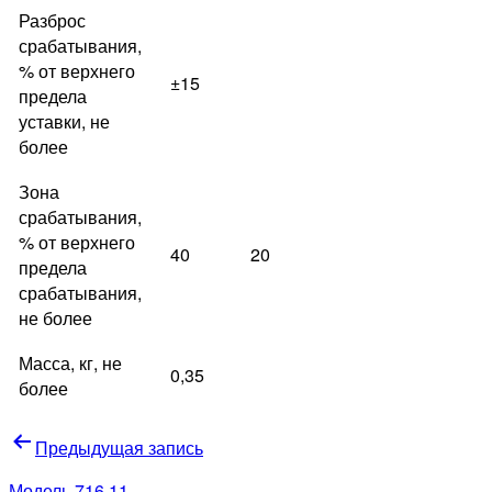
Разброс
срабатывания,
% от верхнего
±15
предела
уставки, не
более
Зона
срабатывания,
% от верхнего
40
20
предела
срабатывания,
не более
Масса, кг, не
0,35
более
Навигация
Предыдущая запись
по
Модель 716.11