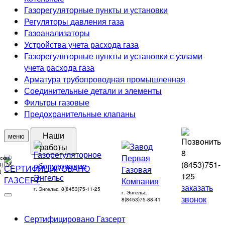
Газорегуляторные пункты и установки
Регуляторы давления газа
Газоанализаторы
Устройства учета расхода газа
Газорегуляторные пункты и установки с узлами
учета расхода газа
Арматура трубопроводная промышленная
Соединительные детали и элементы
Фильтры газовые
Предохранительные клапаны
Наши
меню
работы
8
сква,
(8453)
751-
9)136-
8
125
заказать
г. Энгельс, 8(8453)75-11-25
г. Энгельс,
звонок
8(8453)75-88-41
Сертифицировано Газсерт