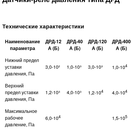
Технические характеристики
Наименование
ДРД-12
ДРД-40
ДРД-120
ДРД-400
параметра
А (Б)
А (Б)
А (Б)
А (Б)
Нижний предел
4
уставки
3,0-10²
1,0-10³
3,0-10³
1,0-10
давления, Па
Верхний
4
4
предел уставки
1,2-10³
4,0-10³
1,2-10
4,0-10
давления, Па
Максимальное
4
5
рабочее
6,0-10
1,5-10
давление, Па