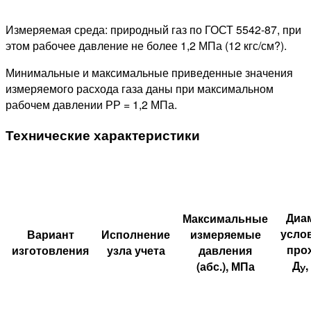
Измеряемая среда: природный газ по ГОСТ 5542-87, при
этом рабочее давление не более 1,2 МПа (12 кгс/см?).
Минимальные и максимальные приведенные значения
измеряемого расхода газа даны при максимальном
рабочем давлении РР = 1,2 МПа.
Технические характеристики
Диа
Максимальные
усло
Вариант
Исполнение
измеряемые
про
изготовления
узла учета
давления
Д
,
(абс.), МПа
У