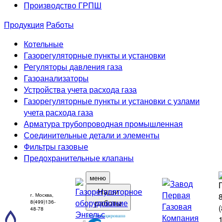
Производство ГРПШ
Продукция
Работы
Котельные
Газорегуляторные пункты и установки
Регуляторы давления газа
Газоанализаторы
Устройства учета расхода газа
Газорегуляторные пункты и установки с узлами
учета расхода газа
Арматура трубопроводная промышленная
Соединительные детали и элементы
Фильтры газовые
Предохранительные клапаны
меню
Наши
г. Москва,
работы
8(499)136-
48-78