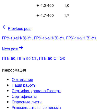
-Р-1.0-400
1,0
-Р-1.7-400
1,7
Навигация
Previous post
по
ГРУ-13-2Н(В)-У1, ГРУ-15-2Н(В)-У1, ГРУ-16-2Н(В)-У1
записям
Next post
ПГБ-50, ПГБ-50-СГ, ПГБ-50-СГ-ЭК
Информация
О компании
Наши работы
Сертифицировано Газсерт
Сертификаты
Опросные листы
Рекомендательные письма