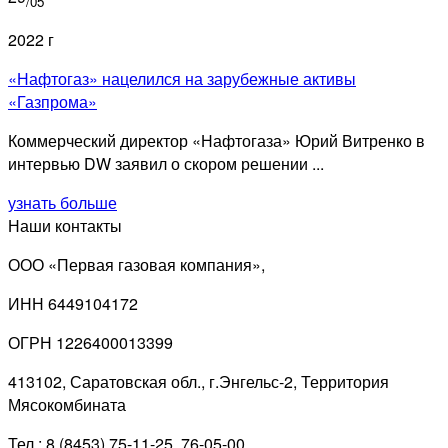
/05
2022 г
«Нафтогаз» нацелился на зарубежные активы
«Газпрома»
Коммерческий директор «Нафтогаза» Юрий Витренко в
интервью DW заявил о скором решении ...
узнать больше
Наши контакты
ООО «Первая газовая компания»,
ИНН 6449104172
ОГРН 1226400013399
413102, Саратовская обл., г.Энгельс-2, Территория
Мясокомбината
Тел.: 8 (8453) 75-11-25, 76-05-00