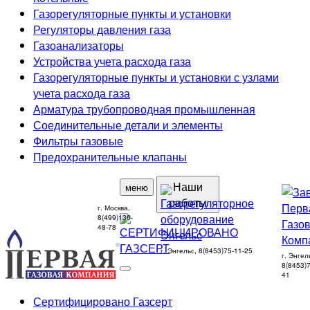
Газорегуляторные пункты и установки
Регуляторы давления газа
Газоанализаторы
Устройства учета расхода газа
Газорегуляторные пункты и установки с узлами
учета расхода газа
Арматура трубопроводная промышленная
Соединительные детали и элементы
Фильтры газовые
Предохранительные клапаны
Наши
меню
работы
г. Москва,
8(499)136-
48-78
г. Энгельс, 8(8453)75-11-25
г. Энгел
8(8453)7
41
Сертифицировано Газсерт