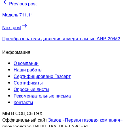
Навигация
Previous post
по
Модель 711.11
записям
Next post
Преобразователи давления измерительные АИР-20/М2
Информация
О компании
Наши работы
Сертифицировано Газсерт
Сертификаты
Опросные листы
Рекомендательные письма
Контакты
МЫ В СОЦ.СЕТЯХ
Оффициальный сайт
Завод «Первая газовая компания»
производство ГРПШ, ТКУ, ПГБ ГАЗСЕРТ