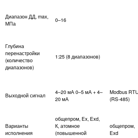
Диапазон ДД, max,
0–16
МПа
Глубина
перенастройки
1:25 (8 диапазонов)
(количество
диапазонов)
4–20 мА 0–5 мА + 4–
Modbus RT
Выходной сигнал
20 мА
(RS-485)
общепром, Ex, Exd,
Варианты
К, атомное
общепром,
исполнения
(повышенной
Exd