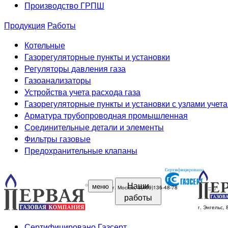
Производство ГРПШ
Продукция
Работы
Котельные
Газорегуляторные пункты и установки
Регуляторы давления газа
Газоанализаторы
Устройства учета расхода газа
Газорегуляторные пункты и установки с узлами учета
Арматура трубопроводная промышленная
Соединительные детали и элементы
Фильтры газовые
Предохранительные клапаны
Наши
меню
г. Москва, 8(499)136-48-78
работы
г. Энгельс,
Сертифицировано Газсерт