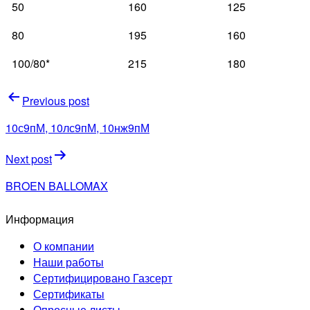
50
160
125
80
195
160
100/80*
215
180
Навигация
Previous post
по
10с9пМ, 10лс9пМ, 10нж9пМ
записям
Next post
BROEN BALLOMAX
Информация
О компании
Наши работы
Сертифицировано Газсерт
Сертификаты
Опросные листы