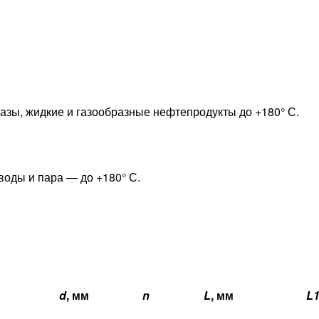
азы, жидкие и газообразные нефтепродукты до +180° С.
воды и пара — до +180° С.
d
, мм
n
L
, мм
L